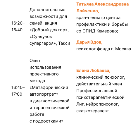
Татьяна Александровна
Дополнительные
Лойченко,
возможности для
врач-педиатр центра
16:20–
семей: акция
профилактики и борьбы
16:40
«Добрый доктор»,
со СПИД Кемерово;
«Сундучок
Дарья Вдов,
супергероя», Такси
психолог фонда г. Москв
Опыт
использования
Елена Любаева,
проективного
клинический психолог,
метода
действительный член
16:40–
«Метафорический
Профессиональной
17:00
автопортрет»
психотерапевтической
в диагностической
Лиг, нейропсихолог,
и терапевтической
сказкотерапевт.
работе
с подростками»