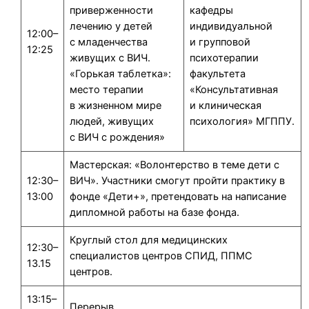
приверженности
кафедры
лечению у детей
индивидуальной
12:00–
с младенчества
и групповой
12:25
живущих с ВИЧ.
психотерапии
«Горькая таблетка»:
факультета
место терапии
«Консультативная
в жизненном мире
и клиническая
людей, живущих
психология» МГППУ.
с ВИЧ с рождения»
Мастерская: «Волонтерство в теме дети с
12:30–
ВИЧ». Участники смогут пройти практику в
13:00
фонде «Дети+», претендовать на написание
дипломной работы на базе фонда.
Круглый стол для медицинских
12:30–
специалистов центров СПИД, ППМС
13.15
центров.
13:15–
Перерыв