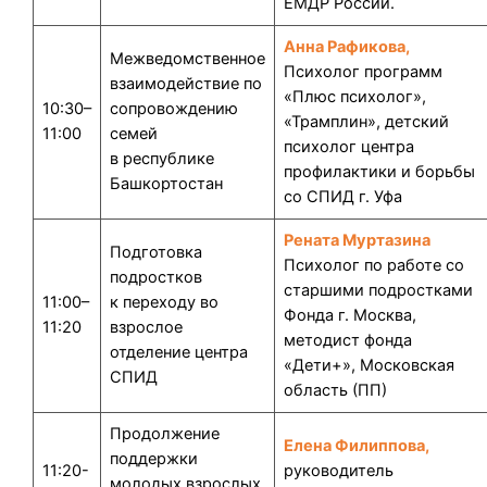
ЕМДР России.
Анна Рафикова,
Межведомственное
Психолог программ
взаимодействие по
«Плюс психолог»,
10:30–
сопровождению
«Трамплин», детский
11:00
семей
психолог центра
в республике
профилактики и борьбы
Башкортостан
со СПИД г. Уфа
Рената Муртазина
Подготовка
Психолог по работе со
подростков
старшими подростками
11:00–
к переходу во
Фонда г. Москва,
11:20
взрослое
методист фонда
отделение центра
«Дети+», Московская
СПИД
область (ПП)
Продолжение
Елена Филиппова,
поддержки
11:20-
руководитель
молодых взрослых,