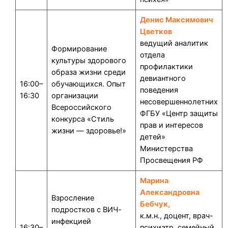
Денис Максимович
Цветков
ведущий аналитик
Формирование
отдела
культуры здорового
профилактики
образа жизни среди
девиантного
16:00–
обучающихся. Опыт
поведения
16:30
организации
несовершеннолетних
Всероссийского
ФГБУ «Центр защиты
конкурса «Стиль
прав и интересов
жизни — здоровье!»
детей»
Министерства
Просвещения РФ
Марина
Александровна
Взросление
Бебчук,
подростков с ВИЧ-
к.м.н., доцент, врач-
инфекцией
16:30–
психиатр, семейный