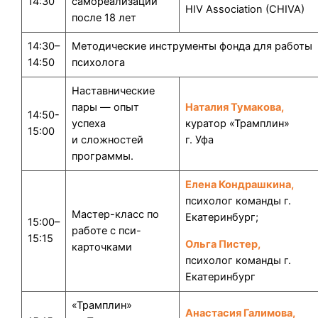
14:30
самореализации
HIV Association (CHIVA)
после 18 лет
14:30–
Методические инструменты фонда для работы
14:50
психолога
Наставнические
пары — опыт
Наталия Тумакова,
14:50-
успеха
куратор «Трамплин»
15:00
и сложностей
г. Уфа
программы.
Елена Кондрашкина,
психолог команды г.
Мастер-класс по
Екатеринбург;
15:00–
работе с пси-
15:15
Ольга Пистер,
карточками
психолог команды г.
Екатеринбург
«Трамплин»
Анастасия Галимова,