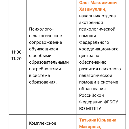
Олег Максимович
Хазимуллин,
начальник отдела
экстренной
Психолого-
психологической
педагогическое
помощи
сопровождение
Федерального
обучающихся
координационного
11:00–
с особыми
центра по
11:20
образовательными
обеспечению
потребностями
развития психолого-
в системе
педагогической
образования.
помощи в системе
образования
Российской
Федерации ФГБОУ
ВО МГППУ
Татьяна Юрьевна
Комплексное
Макарова,