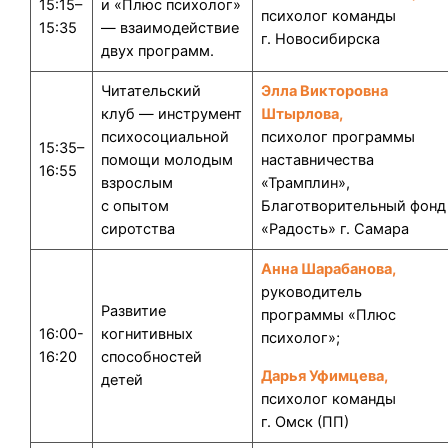
15:15–
и «Плюс психолог»
психолог команды
15:35
— взаимодействие
г. Новосибирска
двух программ.
Читательский
Элла Викторовна
клуб — инструмент
Штырлова,
психосоциальной
психолог программы
15:35–
помощи молодым
наставничества
16:55
взрослым
«Трамплин»,
с опытом
Благотворительный фонд
сиротства
«Радость» г. Самара
Анна Шарабанова,
руководитель
Развитие
программы «Плюс
16:00-
когнитивных
психолог»;
16:20
способностей
Дарья Уфимцева,
детей
психолог команды
г. Омск (ПП)