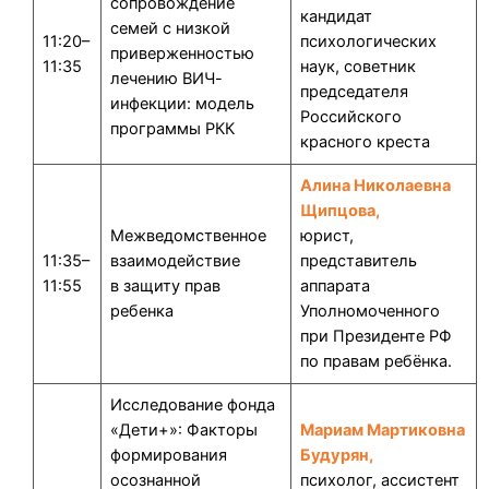
сопровождение
кандидат
семей с низкой
11:20–
психологических
приверженностью
11:35
наук, советник
лечению ВИЧ-
председателя
инфекции: модель
Российского
программы РКК
красного креста
Алина Николаевна
Щипцова,
Межведомственное
юрист,
11:35–
взаимодействие
представитель
11:55
в защиту прав
аппарата
ребенка
Уполномоченного
при Президенте РФ
по правам ребёнка.
Исследование фонда
«Дети+»: Факторы
Мариам Мартиковна
формирования
Будурян,
осознанной
психолог, ассистент