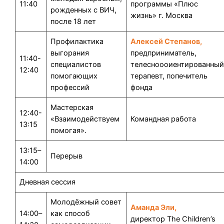
11:40
программы «Плюс
рожденных с ВИЧ,
жизнь» г. Москва
после 18 лет
Профилактика
Алексей Степанов,
выгорания
предприниматель,
11:40-
специалистов
телесноооиентированны
12:40
помогающих
терапевт, попечитель
профессий
фонда
Мастерская
12:40-
«Взаимодействуем
Командная работа
13:15
помогая».
13:15–
Перерыв
14:00
Дневная сессия
Молодёжный совет
Аманда Эли,
14:00–
как способ
директор The Children’s